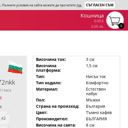
СЪГЛАСЕН СЪМ
та. Пълните условия на сайта можете да прочетете
тук
.
Кошница
0.00 €
0
0.00 лв.
Височина ток:
3 см
Височина
1,5 см
платформа:
Тип:
Нисък ток
72nkk
Тип ходило:
Комфортно
Материал:
Естествен
0 гласа
набук
е
Пол:
Мъжки
Страна на произход:
България
:
Цвят:
Тъмно кафяв
42
Производител:
БЪЛГАРИЯ
Височина на саята:
8 см