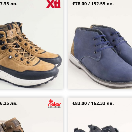
7.35 лв.
€78.00 / 152.55 лв.
кафяв цвят на комфортно бяло
Мъжки обувки тип кларк в син н
ки 144692vk
и кафяв акцент 93172ns
42
43
44
45
6.25 лв.
€83.00 / 162.33 лв.
ук мъжки боти RIEKER с топъл
Спортни мъжки боти RIEKER на
 цвят 11004-22
комфортно ходило в черен цвят
40
41
42
43
44