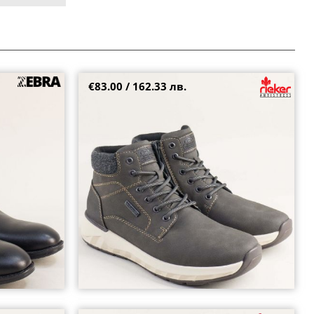
€83.00 / 162.33 лв.
 и цип в
Ежедневни мъжки боти на комфортно ходило
в сив цвят RIEKER 11502-45
42
43
44