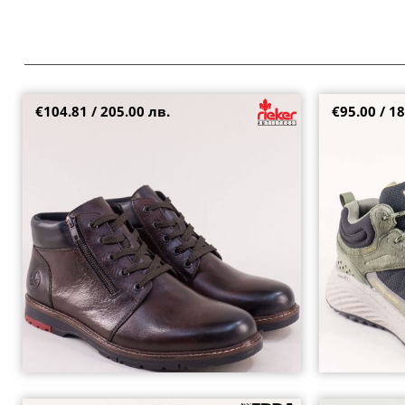
€104.81 / 205.00 лв.
€95.00 / 18
RIEKER мъжки боти в кафяв цвят с естествен
Мъжки маратон
агнешки хастар 10502kk
модерен зелен
44
41.5
42
42.