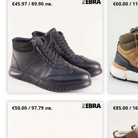
€45.97 / 89.90 лв.
€60.00 / 11
e1104ch
Мъжки боти в 
ходило с връз
41
44
40
41
43
€50.00 / 97.79 лв.
€85.00 / 16
ma282nch
Естествен наб
хастар в кафяв
40
42
43
44