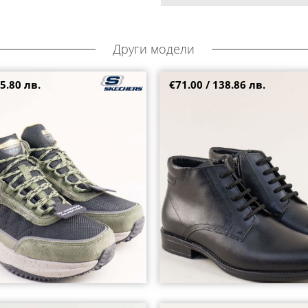
Други модели
5.80 лв.
€71.00 / 138.86 лв.
ки със система Waterproof в
Изчистени мъжки боти с вризки
 и черен цвят 232961z
черна кожа ma030ch
5
44
44
45