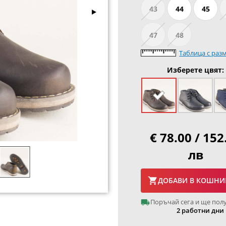
43
44
45
47
48
Таблица с раз
Изберете цвят:
€ 78.00 / 152
лв
ДОБАВИ В КОШНИ
Поръчай сега и ще пол
2 работни дни