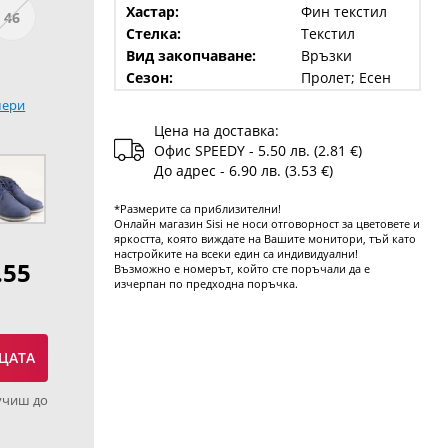
Хастар:
Фин текстил
46
Стелка:
Текстил
Вид закопчаване:
Връзки
Сезон:
Пролет; Есен
мери
Цена на доставка:
Офис SPEEDY - 5.50 лв. (2.81 €)
До адрес - 6.90 лв. (3.53 €)
*Размерите са приблизителни!
Онлайн магазин Sisi не носи отговорност за цветовете и
яркостта, която виждате на Вашите монитори, тъй като
настройките на всеки един са индивидуални!
.55
Възможно е номерът, който сте поръчали да е
изчерпан по предходна поръчка.
ЦАТА
учиш до