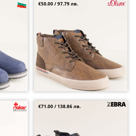
€50.00 / 97.79 лв.
абук с връзки
S.OLIVER мъжки спортни боти в кафяв цвят с
цип и връзки 5-15259-305
41
€71.00 / 138.86 лв.
 равно
Елегантни мъжки боти естествена кожа в
 16125-00
черен цвят и два ципа ma01ch
44