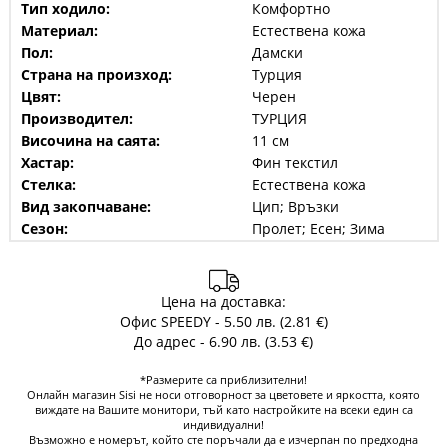
Тип ходило:
Комфортно
Материал:
Естествена кожа
Пол:
Дамски
Страна на произход:
Турция
Цвят:
Черен
Производител:
ТУРЦИЯ
Височина на саята:
11 см
Хастар:
Фин текстил
Стелка:
Естествена кожа
Вид закопчаване:
Цип; Връзки
Сезон:
Пролет; Есен; Зима
Цена на доставка:
Офис SPEEDY - 5.50 лв. (2.81 €)
До адрес - 6.90 лв. (3.53 €)
*Размерите са приблизителни!
Онлайн магазин Sisi не носи отговорност за цветовете и яркостта, която
виждате на Вашите монитори, тъй като настройките на всеки един са
индивидуални!
Възможно е номерът, който сте поръчали да е изчерпан по предходна