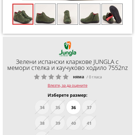
Зелени испански кларкове JUNGLA с
мемори стелка и каучуково ходило 7552nz
няма
/ 0 гласа
Влезте, за да оцените
Изберете размер:
34
35
36
37
38
39
40
41