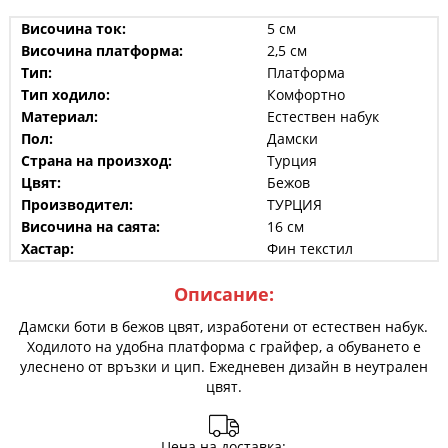
Височина ток:
5 см
Височина платформа:
2,5 см
Тип:
Платформа
Тип ходило:
Комфортно
Материал:
Естествен набук
Пол:
Дамски
Страна на произход:
Турция
Цвят:
Бежов
Производител:
ТУРЦИЯ
Височина на саята:
16 см
Хастар:
Фин текстил
Описание:
Дамски боти в бежов цвят, изработени от естествен набук.
Ходилото на удобна платформа с грайфер, а обуването е
улеснено от връзки и цип. Ежедневен дизайн в неутрален
цвят.
Цена на доставка: