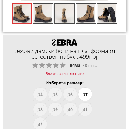
Бежови дамски боти на платформа от
естествен набук 9499nbj
няма
/ 0 гласа
Влезте, за да оцените
Изберете размер:
34
35
36
37
38
39
40
41
42