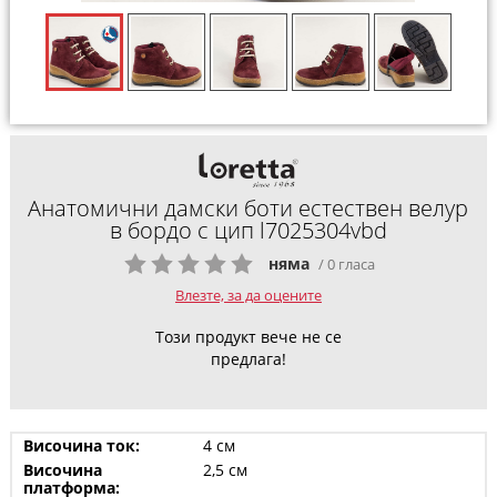
Анатомични дамски боти естествен велур
в бордо с цип l7025304vbd
няма
/ 0 гласа
Влезте, за да оцените
Този продукт вече не се
предлага!
Височина ток:
4 см
Височина
2,5 см
платформа: