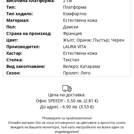
Височина платформа:
2 см
Тип:
Платформа
Тип ходило:
Комфортно
Материал:
Естествена кожа
Пол:
Дамски
Страна на произход:
Франция
Цвят:
Жълт; Оранж; Пъстър; Черен
Производител:
LAURA VITA
Хастар:
Естествена кожа
Стелка:
Текстил
Вид закопчаване:
Велкро; Катарама
Сезон:
Пролет; Лято
Цена на доставка:
Офис SPEEDY - 5.50 лв. (2.81 €)
До адрес - 6.90 лв. (3.53 €)
*Размерите са приблизителни!
Онлайн магазин Sisi не носи отговорност за цветовете и яркостта, която
виждате на Вашите монитори, тъй като настройките на всеки един са
индивидуални!