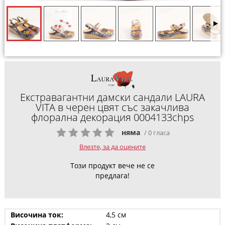
Екстравагантни дамски сандали LAURA
VITA в черен цвят със закачлива
флорална декорация 0004133chps
няма
/ 0 гласа
Влезте, за да оцените
Този продукт вече не се
предлага!
Височина ток:
4,5 см