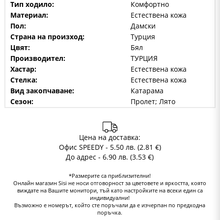
Тип ходило:
Комфортно
Материал:
Естествена кожа
Пол:
Дамски
Страна на произход:
Турция
Цвят:
Бял
Производител:
ТУРЦИЯ
Хастар:
Естествена кожа
Стелка:
Естествена кожа
Вид закопчаване:
Катарама
Сезон:
Пролет; Лято
Цена на доставка:
Офис SPEEDY - 5.50 лв. (2.81 €)
До адрес - 6.90 лв. (3.53 €)
*Размерите са приблизителни!
Онлайн магазин Sisi не носи отговорност за цветовете и яркостта, която
виждате на Вашите монитори, тъй като настройките на всеки един са
индивидуални!
Възможно е номерът, който сте поръчали да е изчерпан по предходна
поръчка.