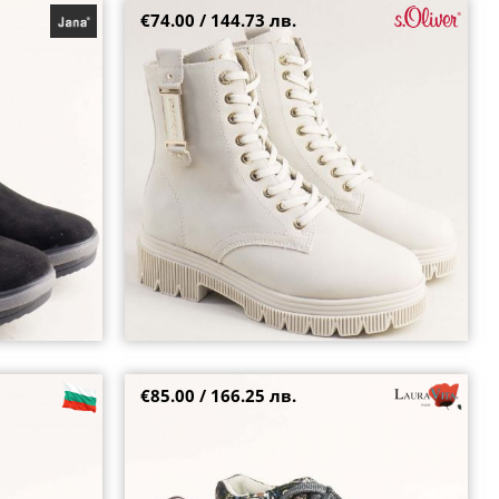
€74.00 / 144.73 лв.
йферно ходило
Модерни дамски боти S.OLIVER със закачлив
детайл в бежов цвят 5-25262-462
38
€85.00 / 166.25 лв.
фект и нежна
Спортни дамски боти на модерно ходило и
цветна визия 0007120schps
36
37
38
39
40
41