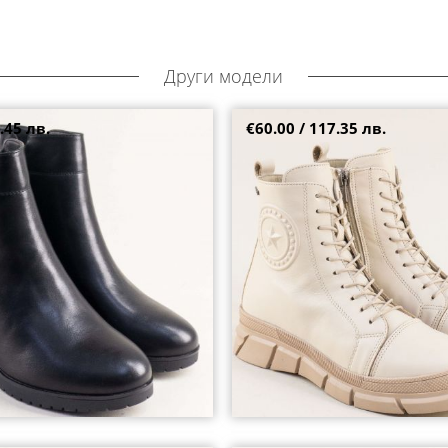
Други модели
.45 лв.
€60.00 / 117.35 лв.
боти в черен цвят на среден ток
Бежови дамски боти на спортно
връзки и цип 2353604bj
40
38