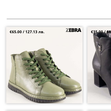
€65.00 / 127.13 лв.
€35.00 / 68
Ръчно шити дамски боти на олекотено ходило
Тренд дамски 
в зелена кожа 23661z
с цип 6531ch
39
40
37
38
39
+2