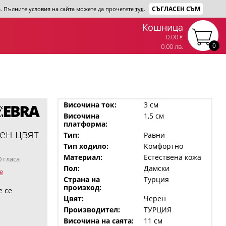
СЪГЛАСЕН СЪМ
та. Пълните условия на сайта можете да прочетете
тук
.
Кошница
0.00 €
0
0.00 лв.
Височина ток:
3 см
Височина
1,5 см
платформа:
ен цвят
Тип:
Равни
Тип ходило:
Комфортно
Материал:
Естествена кожа
0 гласа
Пол:
Дамски
е
Страна на
Турция
произход:
е се
Цвят:
Черен
Производител:
ТУРЦИЯ
Височина на саята:
11 см