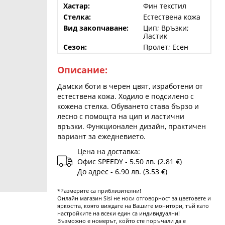
Хастар:
Фин текстил
Стелка:
Естествена кожа
Вид закопчаване:
Цип; Връзки;
Ластик
Сезон:
Пролет; Есен
Описание:
Дамски боти в черен цвят, изработени от
естествена кожа. Ходило е подсилено с
кожена стелка. Обуването става бързо и
лесно с помощта на цип и ластични
връзки. Функционален дизайн, практичен
вариант за ежедневието.
Цена на доставка:
Офис SPEEDY - 5.50 лв. (2.81 €)
До адрес - 6.90 лв. (3.53 €)
*Размерите са приблизителни!
Онлайн магазин Sisi не носи отговорност за цветовете и
яркостта, която виждате на Вашите монитори, тъй като
настройките на всеки един са индивидуални!
Възможно е номерът, който сте поръчали да е