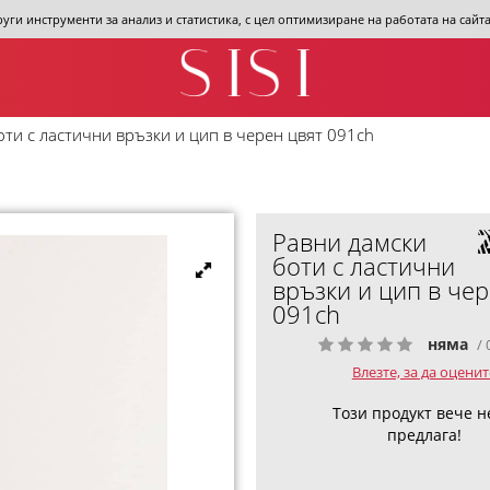
други инструменти за анализ и статистика, с цел оптимизиране на работата на сай
оти с ластични връзки и цип в черен цвят 091ch
Равни дамски
боти с ластични
връзки и цип в чер
091ch
няма
/ 
Влезте, за да оценит
Този продукт вече н
предлага!