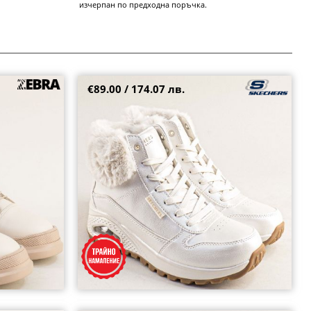
изчерпан по предходна поръчка.
€89.00 / 174.07 лв.
 ходило с
Атрактивни дамски боти в бяло с перлен
блясък и ефектен пух 167821pb
36.5
38
38.5