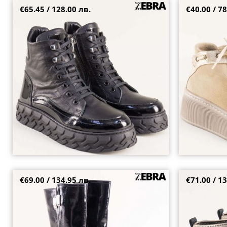
€65.45 / 128.00 лв.
€40.00 / 78
Черни дамски боти с лачена декорация на
Български дам
модерно ходило m103chlch
модерен дизай
37
41
€69.00 / 134.95 лв.
€71.00 / 13
Елегантни черни дамски боти на стабилно
Спортни дамск
грайферно ходило с цип 100301lch
на платформа 
36
38
39
40
39
40