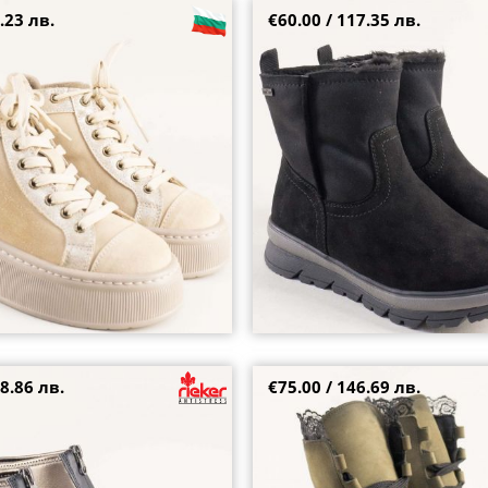
.23 лв.
€60.00 / 117.35 лв.
ски боти на равно ходило с
Черни дамски боти JANA на гра
н в бежово 329vbj
с цип 8-26482-001
39
8.86 лв.
€75.00 / 146.69 лв.
и боти RIEKER в черно и бронз
Зелени дамски боти с опушен е
n6352-25
декорация 221352nz
36
37
38
39